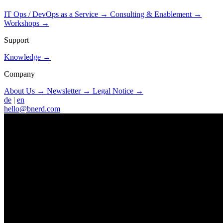
IT Ops / DevOps as a Service
→
Consulting & Enablement
→
Workshops
→
Support
Knowledge
→
Company
About Us
→
Newsletter
→
Legal Notice
→
de
|
en
hello@bnerd.com