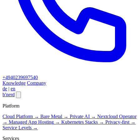
+4940239697540
Knowledge
Company
de
|
en
b
'
nerd
Close menu
Platform
Cloud Platform
→
Bare Metal
→
Private AI
→
Nextcloud Operator
→
Managed App Hosting
→
Kubernetes Stacks
→
Privacy-first
→
Service Levels
→
Services