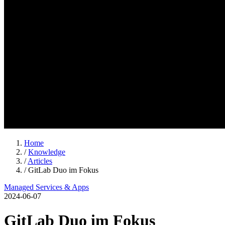
Home
/
Knowledge
/
Articles
/
GitLab Duo im Fokus
Managed Services & Apps
2024-06-07
GitLab Duo im Fokus