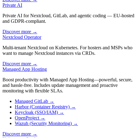
Private AI
Private AI for Nextcloud, GitLab, and agentic coding — EU-hosted
and GDPR-compliant.
Discover more
→
Nextcloud Operator
Multi-tenant Nextcloud on Kubernetes. For hosters and MSPs who
want to manage Nextcloud instances via CRDs.
Discover more
→
Managed App Hosting
Boost productivity with Managed App Hosting—powerful, secure,
and hassle-free. Includes update management and proactive
monitoring with flexible SLAs.
Managed GitLab
→
Harbor (Container Registry)
→
Keycloak (SSO/IAM)
→
OpenProject
→
Wazuh (Security Monitoring)
→
Discover more
→