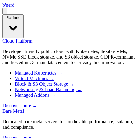
b
'
nerd
Open menu
Platform
Cloud Platform
Developer-friendly public cloud with Kubernetes, flexible VMs,
NVMe SSD block storage, and S3 object storage. GDPR-compliant
and hosted in German data centers for privacy-first innovation.
Managed Kubernetes
→
Virtual Machines
→
Block & S3 Object Storage
→
Networking & Load Balancing
→
Managed Addons
→
Discover more
→
Bare Metal
Dedicated bare metal servers for predictable performance, isolation,
and compliance.
Discover more
→