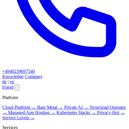
+4940239697540
Knowledge
Company
de
|
en
b
'
nerd
Close menu
Platform
Cloud Platform
→
Bare Metal
→
Private AI
→
Nextcloud Operator
→
Managed App Hosting
→
Kubernetes Stacks
→
Privacy-first
→
Service Levels
→
Services