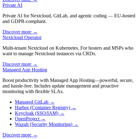
Private AI
Private AI for Nextcloud, GitLab, and agentic coding — EU-hosted
and GDPR-compliant.
Discover more
→
Nextcloud Operator
Multi-tenant Nextcloud on Kubernetes. For hosters and MSPs who
want to manage Nextcloud instances via CRDs.
Discover more
→
Managed App Hosting
Boost productivity with Managed App Hosting—powerful, secure,
and hassle-free. Includes update management and proactive
monitoring with flexible SLAs.
Managed GitLab
→
Harbor (Container Registry)
→
Keycloak (SSO/IAM)
→
OpenProject
→
Wazuh (Security Monitoring)
→
Discover more
→