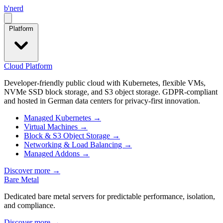
b
'
nerd
Open menu
Platform
Cloud Platform
Developer-friendly public cloud with Kubernetes, flexible VMs,
NVMe SSD block storage, and S3 object storage. GDPR-compliant
and hosted in German data centers for privacy-first innovation.
Managed Kubernetes
→
Virtual Machines
→
Block & S3 Object Storage
→
Networking & Load Balancing
→
Managed Addons
→
Discover more
→
Bare Metal
Dedicated bare metal servers for predictable performance, isolation,
and compliance.
Discover more
→