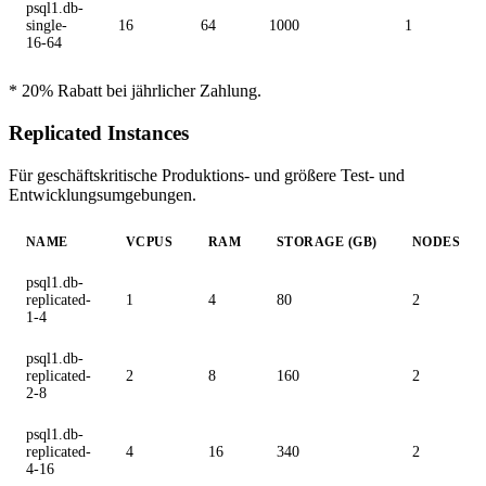
psql1.db-
single-
16
64
1000
1
16-64
* 20% Rabatt bei jährlicher Zahlung.
Replicated Instances
Für geschäftskritische Produktions- und größere Test- und
Entwicklungsumgebungen.
NAME
VCPUS
RAM
STORAGE (GB)
NODES
psql1.db-
replicated-
1
4
80
2
1-4
psql1.db-
replicated-
2
8
160
2
2-8
psql1.db-
replicated-
4
16
340
2
4-16