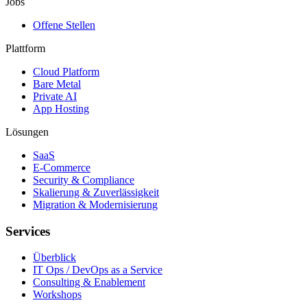
Jobs
Offene Stellen
Plattform
Cloud Platform
Bare Metal
Private AI
App Hosting
Lösungen
SaaS
E-Commerce
Security & Compliance
Skalierung & Zuverlässigkeit
Migration & Modernisierung
Services
Überblick
IT Ops / DevOps as a Service
Consulting & Enablement
Workshops