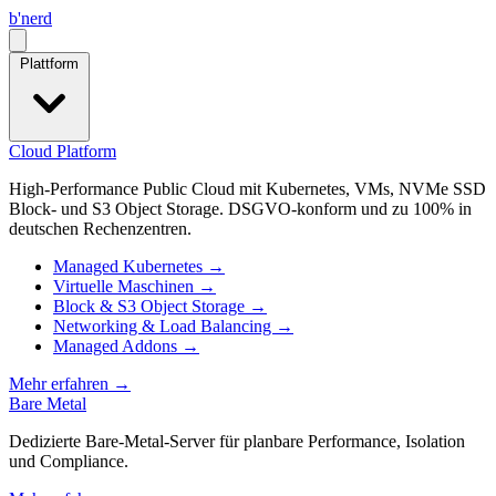
b
'
nerd
Open menu
Plattform
Cloud Platform
High-Performance Public Cloud mit Kubernetes, VMs, NVMe SSD
Block- und S3 Object Storage. DSGVO-konform und zu 100% in
deutschen Rechenzentren.
Managed Kubernetes
→
Virtuelle Maschinen
→
Block & S3 Object Storage
→
Networking & Load Balancing
→
Managed Addons
→
Mehr erfahren
→
Bare Metal
Dedizierte Bare‑Metal‑Server für planbare Performance, Isolation
und Compliance.