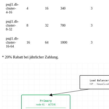
psql1.db-
clsuter-
4
16
340
3
4-16
psql1.db-
cluster-
8
32
700
3
8-32
psql1.db-
cluster-
16
64
1000
3
16-64
* 20% Rabatt bei jährlicher Zahlung.