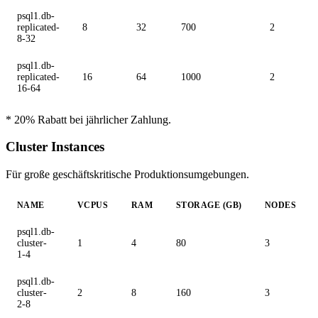
psql1.db-
replicated-
8
32
700
2
8-32
psql1.db-
replicated-
16
64
1000
2
16-64
* 20% Rabatt bei jährlicher Zahlung.
Cluster Instances
Für große geschäftskritische Produktionsumgebungen.
NAME
VCPUS
RAM
STORAGE (GB)
NODES
psql1.db-
cluster-
1
4
80
3
1-4
psql1.db-
cluster-
2
8
160
3
2-8