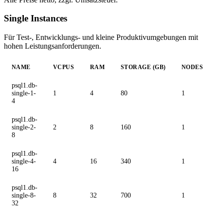
Single Instances
Für Test-, Entwicklungs- und kleine Produktivumgebungen mit
hohen Leistungsanforderungen.
NAME
VCPUS
RAM
STORAGE (GB)
NODES
psql1.db-
single-1-
1
4
80
1
4
psql1.db-
single-2-
2
8
160
1
8
psql1.db-
single-4-
4
16
340
1
16
psql1.db-
single-8-
8
32
700
1
32