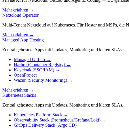
Private AI für Nextcloud, GitLab und Agentic Coding — EU-gehos
Mehr erfahren
→
Nextcloud Operator
Multi-Tenant Nextcloud auf Kubernetes. Für Hoster und MSPs, die 
Mehr erfahren
→
Managed App Hosting
Zentral gehostete Apps mit Updates, Monitoring und klaren SLAs.
Managed GitLab
→
Harbor (Container Registry)
→
Keycloak (SSO/IAM)
→
OpenProject
→
Wazuh (Security Monitoring)
→
Mehr erfahren
→
Kubernetes Stacks
Zentral gehostete Apps mit Updates, Monitoring und klaren SLAs.
Kubernetes Platform Stack
→
Observability Stack (Prometheus/Grafana/Loki)
→
GitOps Delivery Stack (Argo CD)
→