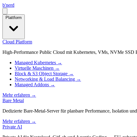
b
'
nerd
Open menu
Plattform
Cloud Platform
High-Performance Public Cloud mit Kubernetes, VMs, NVMe SSD B
Managed Kubernetes
→
Virtuelle Maschinen
→
Block & S3 Object Storage
→
Networking & Load Balancing
→
Managed Addons
→
Mehr erfahren
→
Bare Metal
Dedizierte Bare‑Metal‑Server für planbare Performance, Isolation un
Mehr erfahren
→
Private AI