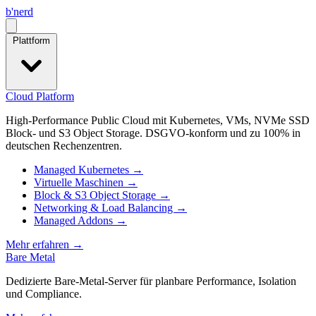
b
'
nerd
Open menu
Plattform
Cloud Platform
High-Performance Public Cloud mit Kubernetes, VMs, NVMe SSD
Block- und S3 Object Storage. DSGVO-konform und zu 100% in
deutschen Rechenzentren.
Managed Kubernetes
→
Virtuelle Maschinen
→
Block & S3 Object Storage
→
Networking & Load Balancing
→
Managed Addons
→
Mehr erfahren
→
Bare Metal
Dedizierte Bare‑Metal‑Server für planbare Performance, Isolation
und Compliance.