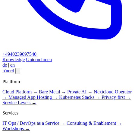
+4940239697540
Knowledge
Unternehmen
de
|
en
b
'
nerd
Close menu
Plattform
Cloud Platform
→
Bare Metal
→
Private AI
→
Nextcloud Operator
→
Managed App Hosting
→
Kubernetes Stacks
→
Privacy-first
→
Service Levels
→
Services
IT Ops / DevOps as a Service
→
Consulting & Enablement
→
Workshops
→