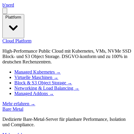
b
'
nerd
Open menu
Plattform
Cloud Platform
High-Performance Public Cloud mit Kubernetes, VMs, NVMe SSD
Block- und S3 Object Storage. DSGVO-konform und zu 100% in
deutschen Rechenzentren.
Managed Kubernetes
→
Virtuelle Maschinen
→
Block & S3 Object Storage
→
Networking & Load Balancing
→
Managed Addons
→
Mehr erfahren
→
Bare Metal
Dedizierte Bare‑Metal‑Server für planbare Performance, Isolation
und Compliance.