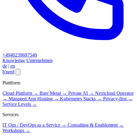
+4940239697540
Knowledge
Unternehmen
de
|
en
b
'
nerd
Close menu
Plattform
Cloud Platform
→
Bare Metal
→
Private AI
→
Nextcloud Operator
→
Managed App Hosting
→
Kubernetes Stacks
→
Privacy-first
→
Service Levels
→
Services
IT Ops / DevOps as a Service
→
Consulting & Enablement
→
Workshops
→